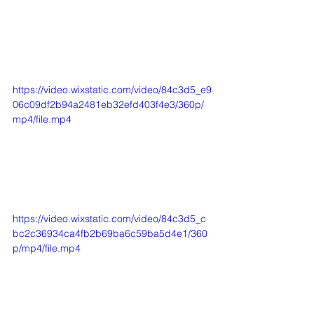
https://video.wixstatic.com/video/84c3d5_e9
06c09df2b94a2481eb32efd403f4e3/360p/
mp4/file.mp4
https://video.wixstatic.com/video/84c3d5_c
bc2c36934ca4fb2b69ba6c59ba5d4e1/360
p/mp4/file.mp4