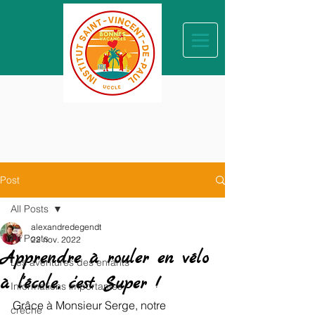
Post
All Posts
alexandredegendt
All Posts
22 nov. 2022
Apprendre à rouler en vélo
Les aventures des enfants
à l'école, c'est Super !
Informations importantes
Grâce à Monsieur Serge, notre 
crèche