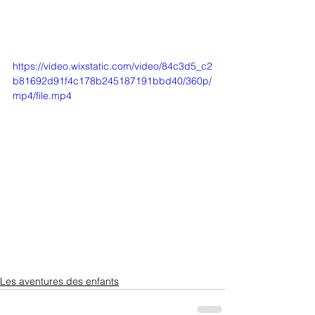
https://video.wixstatic.com/video/84c3d5_c2
b81692d91f4c178b245187191bbd40/360p/
mp4/file.mp4
Les aventures des enfants