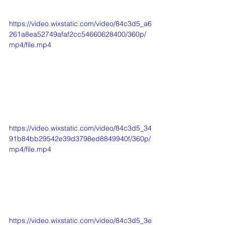
https://video.wixstatic.com/video/84c3d5_a6
261a8ea52749afaf2cc54660628400/360p/
mp4/file.mp4
https://video.wixstatic.com/video/84c3d5_34
91b84bb29542e39d3798ed8849940f/360p/
mp4/file.mp4
https://video.wixstatic.com/video/84c3d5_3e