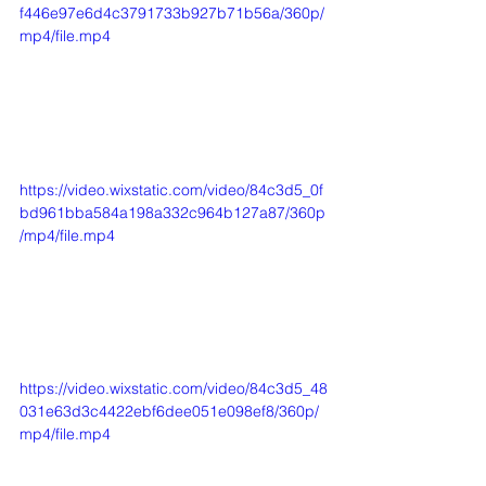
f446e97e6d4c3791733b927b71b56a/360p/
mp4/file.mp4
https://video.wixstatic.com/video/84c3d5_0f
bd961bba584a198a332c964b127a87/360p
/mp4/file.mp4
https://video.wixstatic.com/video/84c3d5_48
031e63d3c4422ebf6dee051e098ef8/360p/
mp4/file.mp4