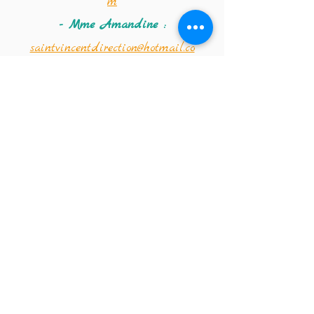
m
- Mme Amandine :
saintvincentdirection@hotmail.co
m
Coordonnées de la
crèche :
Téléphone :
02 347 56 09
Email de la crèche :
crechestvincentdepaul@hotmail.co
m
Institut Saint-Vincent-de-Paul
Ecole fondamentale (de la classe
d'accueil maternelle à la 2e