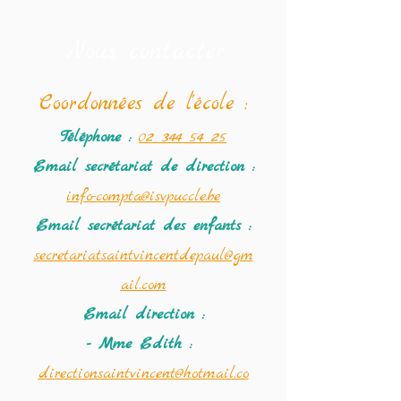
Nous contacter
Coordonné
es de l'école :
Téléphone :
02 344 54 25
Email secrétariat
de direction :
info-compta@isvpuccle.be
Email secrétariat des enfants :
secretariatsaintvincentdepaul@gm
ail.com
Email direction :
- Mme Edith :
directionsaintvincent@hotmail.co