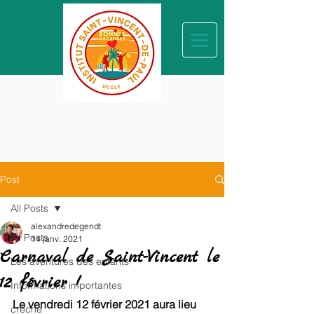
Post
All Posts
alexandredegendt
All Posts
14 janv. 2021
Carnaval de Saint-Vincent le
Les aventures des enfants
12 février !
Informations importantes
Le vendredi 12 février 2021 aura lieu 
crèche