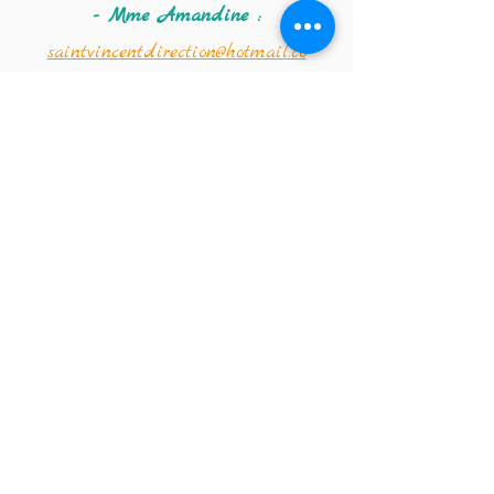
- Mme Amandine :
saintvincentdirection@hotmail.co
m
Coordonnées de la
crèche :
Téléphone :
02 347 56 09
Email de la crèche :
crechestvincentdepaul@hotmail.co
m
Institut Saint-Vincent-de-Paul
Ecole fondamentale (de la classe
d'accueil maternelle à la 2e
primaire)