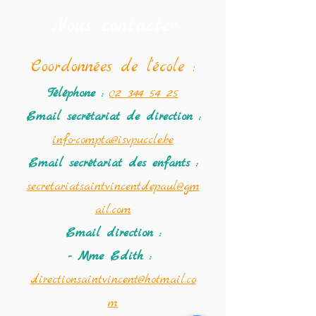
Nous contacter
Coordonné
es de l'école :
Téléphone :
02 344 54 25
Email secrétariat
de direction :
info-compta@isvpuccle.be
Email secrétariat des enfants :
secretariatsaintvincentdepaul@gm
ail.com
Email direction :
- Mme Edith :
directionsaintvincent@hotmail.co
m