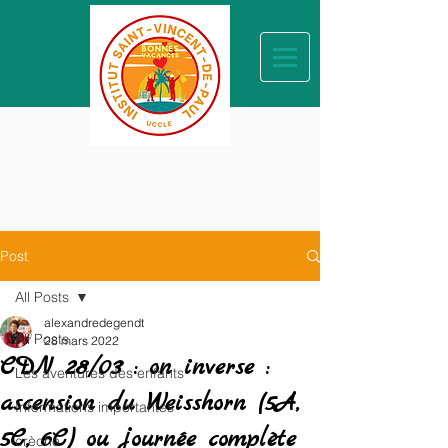
Post
All Posts
alexandredegendt
All Posts
28 mars 2022
CDN 28/03 : on inverse :
Les aventures des enfants
ascension du Weisshorn (5A,
Informations importantes
5C, 6C) ou journée complète
crèche