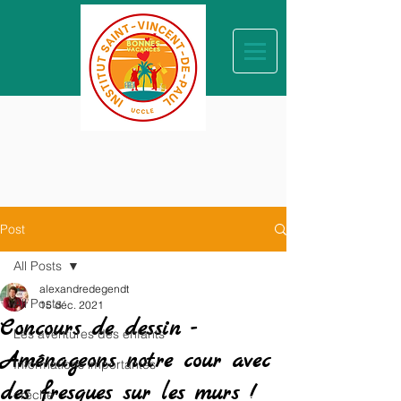
Post
All Posts
alexandredegendt
All Posts
15 déc. 2021
Concours de dessin -
Les aventures des enfants
Aménageons notre cour avec
Informations importantes
des fresques sur les murs !
crèche