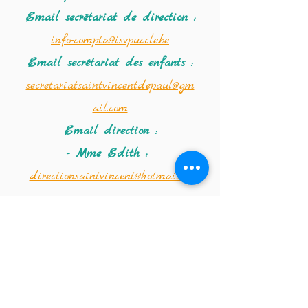
Email secrétariat
de direction :
info-compta@isvpuccle.be
Email secrétariat des enfants :
secretariatsaintvincentdepaul@gm
ail.com
Email direction :
- Mme Edith :
directionsaintvincent@hotmail.co
m
- Mme Amandine :
saintvincentdirection@hotmail.co
m
Coordonnées de la