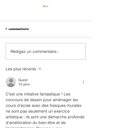
1 commentaire
Brocante des enf
Rédigez un commentaire...
🏀 Une magnifique 3e
place pour Saint-Vincent au
tournoi inter-réseaux !
Les plus récents
Guest
15 janv.
C'est une initiative fantastique ! Les 
concours de dessin pour aménager les 
cours d'école avec des fresques murales 
ne sont pas seulement un exercice 
artistique ; ils sont une démarche profonde 
d'amélioration du bien-être et de 