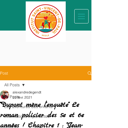
Post
All Posts
alexandredegendt
All Posts
23 févr. 2021
"Dupont mène l'enquête" Le
Les aventures des enfants
roman policier des 5e et 6e
Informations importantes
années ! Chapitre 1 : "Jean-
crèche