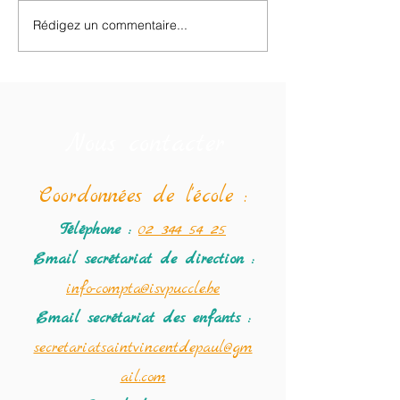
Brocante des enfants
Rédigez un commentaire...
Le programme de
Semaine Farfelue
au 19/02.
Nous contacter
Coordonné
es de l'école :
Téléphone :
02 344 54 25
Email secrétariat
de direction :
info-compta@isvpuccle.be
Email secrétariat des enfants :
secretariatsaintvincentdepaul@gm
ail.com