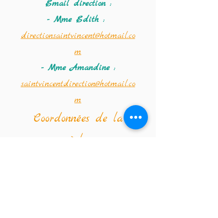
Email direction :
- Mme Edith :
directionsaintvincent@hotmail.co
m
- Mme Amandine :
saintvincentdirection@hotmail.co
m
Coordonnées de la
crèche :
Téléphone :
02 347 56 09
Email de la crèche :
crechestvincentdepaul@hotmail.co
m