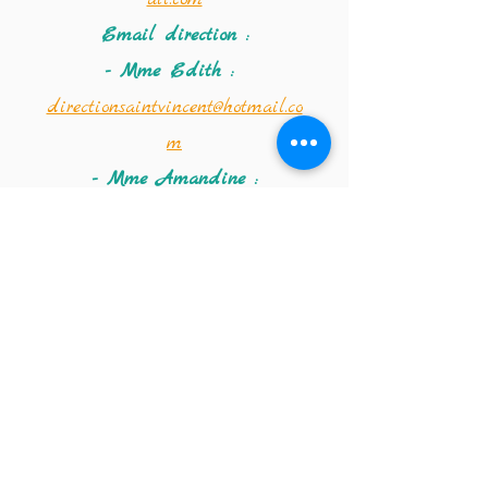
Email direction :
- Mme Edith :
directionsaintvincent@hotmail.co
m
- Mme Amandine :
saintvincentdirection@hotmail.co
m
Coordonnées de la
crèche :
Téléphone :
02 347 56 09
Email de la crèche :
crechestvincentdepaul@hotmail.co