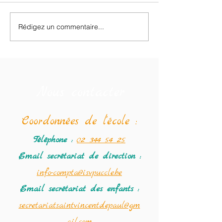
Retour des classes de neige.
Rédigez un commentaire...
❄️ Dixième jour d
de neige : dernier
et ultimes souveni
Nous contacter
Coordonné
es de l'école :
Téléphone :
02 344 54 25
Email secrétariat
de direction :
info-compta@isvpuccle.be
Email secrétariat des enfants :
secretariatsaintvincentdepaul@gm
ail.com