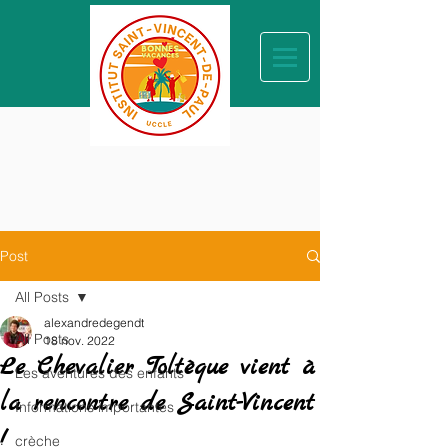
Post
All Posts
alexandredegendt
All Posts
18 nov. 2022
Le Chevalier Toltèque vient à
Les aventures des enfants
la rencontre de Saint-Vincent
Informations importantes
!
crèche