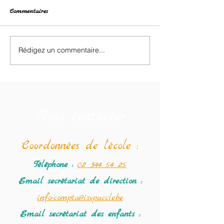
Commentaires
Brocante des enfants
Rédigez un commentaire...
Le programme de
Semaine Farfelue
au 19/02.
Nous contacter
Coordonné
es de l'école :
Téléphone :
02 344 54 25
Email secrétariat
de direction :
info-compta@isvpuccle.be
Email secrétariat des enfants :