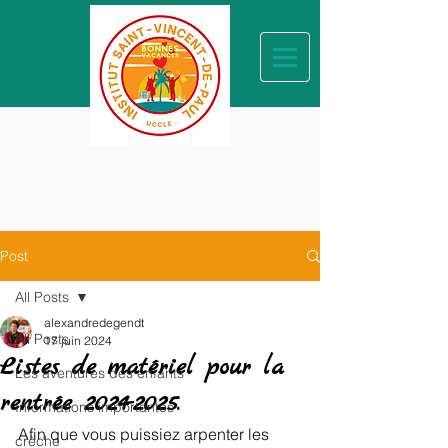
Post
All Posts
alexandredegendt
All Posts
17 juin 2024
Listes de matériel pour la
Les aventures des enfants
rentrée 2024-2025.
Informations importantes
Afin que vous puissiez arpenter les 
crèche