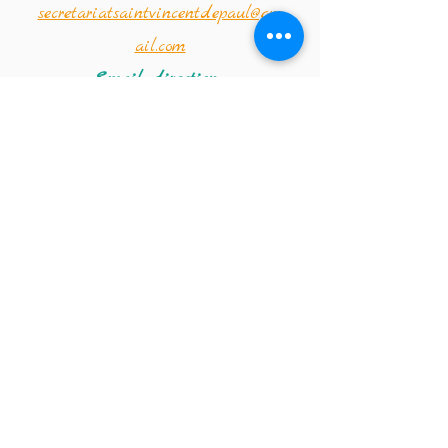
secretariatsaintvincentdepaul@gm
ail.com
Email direction :
- Mme Edith :
directionsaintvincent@hotmail.co
m
- Mme Amandine :
saintvincentdirection@hotmail.co
m
Coordonnées de la
crèche :
Téléphone :
02 347 56 09
Email de la crèche :