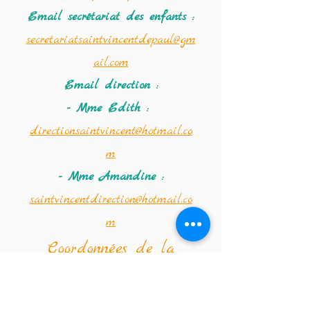
Email secrétariat des enfants :
secretariatsaintvincentdepaul@gm
ail.com
Email direction :
- Mme Edith :
directionsaintvincent@hotmail.co
m
- Mme Amandine :
saintvincentdirection@hotmail.co
m
Coordonnées de la
crèche :
Téléphone :
02 347 56 09