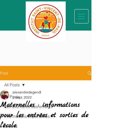
Post
All Posts
alexandredegendt
All Posts
2 sept. 2022
Maternelles : informations
Les aventures des enfants
pour les entrées et sorties de
Informations importantes
l'école.
crèche