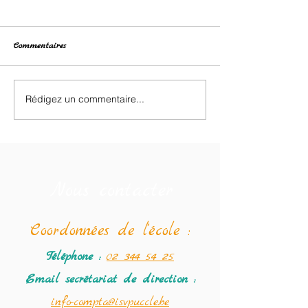
Commentaires
Brocante des enfants
Rédigez un commentaire...
Le programme de
Semaine Farfelue
au 19/02.
Nous contacter
Coordonné
es de l'école :
Téléphone :
02 344 54 25
Email secrétariat
de direction :
info-compta@isvpuccle.be