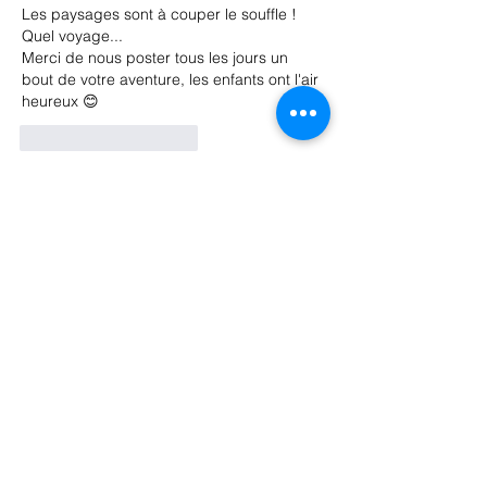
Les paysages sont à couper le souffle ! 
Quel voyage...
Merci de nous poster tous les jours un 
bout de votre aventure, les enfants ont l'air 
heureux 😊
J'aime
Répondre
Nous contacter
Coordonné
es de l'école :
Téléphone :
02 344 54 25
Email secrétariat
de direction :
info-compta@isvpuccle.be
Email secrétariat des enfants :