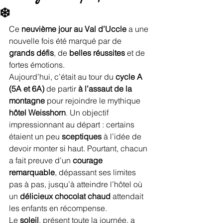
❄️
Ce 
neuvième jour au Val d’Uccle
 a une 
nouvelle fois été marqué par de 
grands défis
, de 
belles réussites
 et de 
fortes émotions.
Aujourd’hui, c’était au tour du 
cycle A 
(5A et 6A)
 de partir 
à l’assaut de la 
montagne
 pour rejoindre le mythique 
hôtel Weisshorn
. Un objectif 
impressionnant au départ : certains 
étaient un peu 
sceptiques
 à l’idée de 
devoir monter si haut. Pourtant, chacun 
a fait preuve d’un 
courage 
remarquable
, dépassant ses limites 
pas à pas, jusqu’à atteindre l’hôtel où 
un 
délicieux chocolat chaud
 attendait 
les enfants en récompense.
Le 
soleil
, présent toute la journée, a 