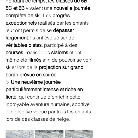
Pendant ce temps, les 
classes de 5B, 
5C et 6B
 vivaient une 
nouvelle journée 
complète de ski
. Les 
progrès 
exceptionnels
 réalisés par les enfants 
leur ont permis de se 
dépasser 
largement
. Ils ont évolué sur de 
véritables pistes
, participé à des 
courses
, réalisé des 
slaloms
 et ont 
même été 
filmés
 afin de pouvoir se voir 
skier lors de la 
projection sur grand 
écran prévue en soirée
.
✨ 
Une neuvième journée 
particulièrement intense et riche en 
fierté
, qui continue d’enrichir cette 
incroyable aventure humaine, sportive 
et collective vécue par tous les enfants 
lors de ces classes de neige.