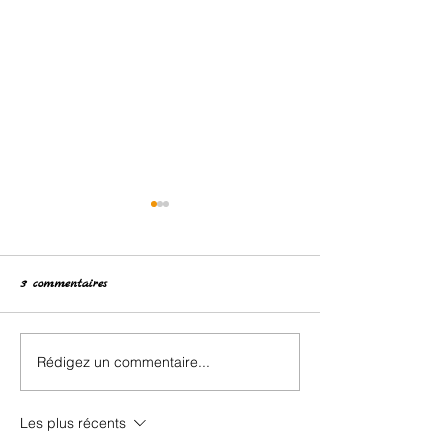
3 commentaires
Retour des classes de neige.
Rédigez un commentaire...
❄️ Dixième jour d
de neige : dernier
et ultimes souveni
Les plus récents