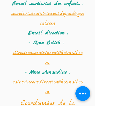
Email secrétariat des enfants :
secretariatsaintvincentdepaul@gm
ail.com
Email direction :
- Mme Edith :
directionsaintvincent@hotmail.co
m
- Mme Amandine :
saintvincentdirection@hotmail.co
m
Coordonnées de la
crèche :
Téléphone :
02 347 56 09