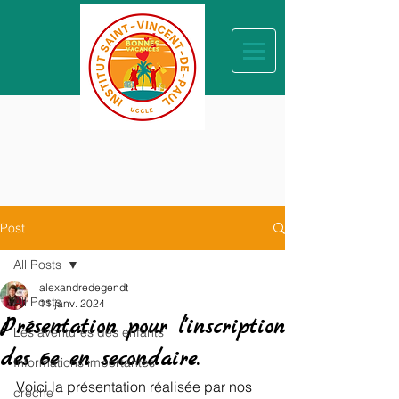
Post
All Posts
alexandredegendt
All Posts
11 janv. 2024
Présentation pour l'inscription
Les aventures des enfants
des 6e en secondaire.
Informations importantes
Voici la présentation réalisée par nos 
crèche