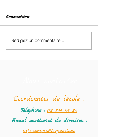
Commentaires
Brocante des enfants
Rédigez un commentaire...
Le programme de
Semaine Farfelue
au 19/02.
Nous contacter
Coordonné
es de l'école :
Téléphone :
02 344 54 25
Email secrétariat
de direction :
info-compta@isvpuccle.be