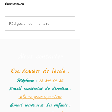
Commentaires
Retour des classes de neige.
Rédigez un commentaire...
❄️ Dixième jour d
de neige : dernier
et ultimes souveni
Nous contacter
Coordonné
es de l'école :
Téléphone :
02 344 54 25
Email secrétariat
de direction :
info-compta@isvpuccle.be
Email secrétariat des enfants :