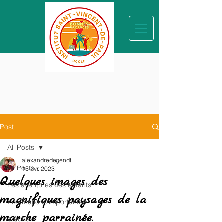
Post
All Posts
alexandredegendt
All Posts
15 avr. 2023
Quelques images des
Les aventures des enfants
magnifiques paysages de la
Informations importantes
marche parrainée.
crèche