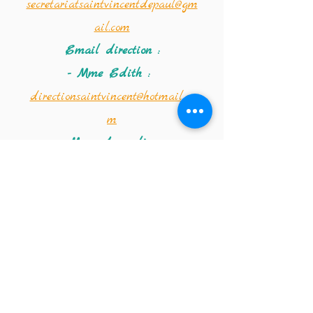
secretariatsaintvincentdepaul@gm
ail.com
Email direction :
- Mme Edith :
directionsaintvincent@hotmail.co
m
- Mme Amandine :
saintvincentdirection@hotmail.co
m
Coordonnées de la
crèche :
Téléphone :
02 347 56 09
Email de la crèche :