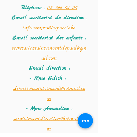
Téléphone :
02 344 54 25
Email secrétariat
de direction :
info-compta@isvpuccle.be
Email secrétariat des enfants :
secretariatsaintvincentdepaul@gm
ail.com
Email direction :
- Mme Edith :
directionsaintvincent@hotmail.co
m
- Mme Amandine :
saintvincentdirection@hotmail.co
m