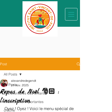
Post
All Posts
alexandredegendt
All Posts
21 nov. 2025
Repas de Noël 🎅🏻 :
Les aventures des enfants
l’inscription.
Informations importantes
Oyez ! Oyez ! Voici le menu spécial de 
crèche