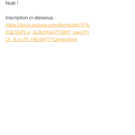
Noël !
Inscription ci-dessous :
https://docs.google.com/forms/d/e/1FAI
pQLSfJFLvj_JUXcHssi7PJ9XF_uwJiYh
Ul_3u1v7II_HIEqNT71Q/viewform