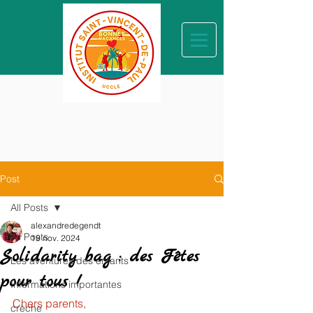
Post
All Posts
alexandredegendt
All Posts
19 nov. 2024
Solidarity bag : des Fêtes
Les aventures des enfants
pour tous !
Informations importantes
Chers parents, 
crèche