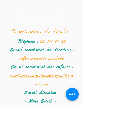
Nous contacter
Coordonné
es de l'école :
Téléphone :
02 344 54 25
Email secrétariat
de direction :
info-compta@isvpuccle.be
Email secrétariat des enfants :
secretariatsaintvincentdepaul@gm
ail.com
Email direction :
- Mme Edith :
directionsaintvincent@hotmail.co