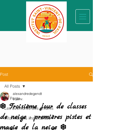
Post
All Posts
alexandredegendt
All Posts
8 janv.
❄️ Troisième jour de classes
Les aventures des enfants
de neige : premières pistes et
Informations importantes
magie de la neige ❄️
crèche