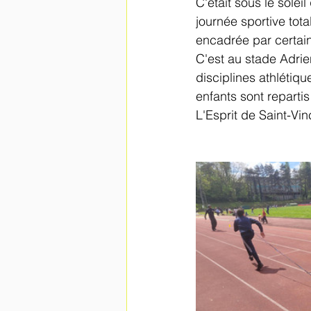
C'était sous le sole
journée sportive tot
encadrée par certai
C'est au stade Adrie
disciplines athléti
enfants sont repartis
L'Esprit de Saint-Vi