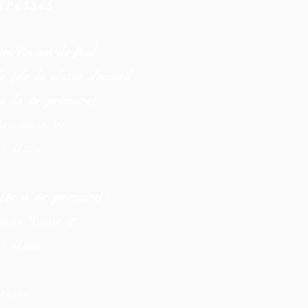
resses
nt-Vincent-de-Paul
 (de la classe d'accueil
à la 2e primaire)
eeckman 99
80 Uccle
 (3e à 6e primaire) :
uste Danse 21
80 Uccle
rèche :