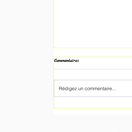
Commentaires
Rédigez un commentaire...
🏀 Une magnifique 3e place
pour Saint-Vincent au tournoi
inter-réseaux !