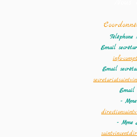
Nous 
Coordonné
Téléphone :
Email secréta
info-compt
Email secréta
secretariatsaintv
Email 
- Mme
directionsaint
- Mme 
saintvincentdi