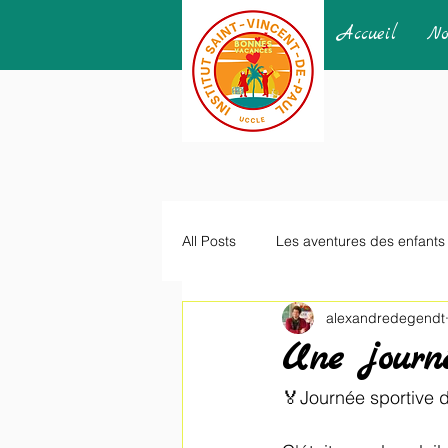
Accueil
No
All Posts
Les aventures des enfants
alexandredegendt
Une journé
🏅Journée sportive d