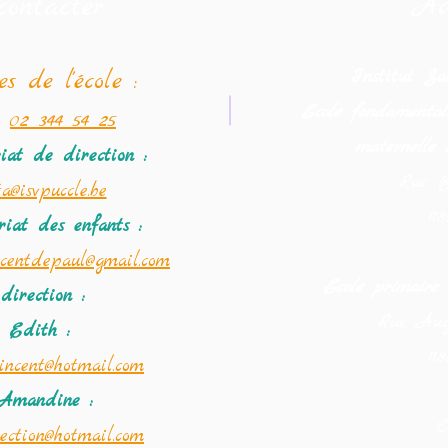
Ad
contacter
Institut Sai
es de l'école :
Ecole fondamentale
02 344 54 25
maternelle 
riat
de direction :
Rue B
a@isvpuccle.be
11
riat des enfants :
incentdepaul@gmail.com
Ecole primaire
direction :
Rue Aug
 Edith :
11
vincent@hotmail.com
Amandine :
C
rection@hotmail.com