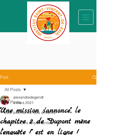
Post
All Posts
alexandredegendt
All Posts
9 mars 2021
"Une mission s'annonce", le
Les aventures des enfants
chapitre 2 de "Dupont mène
Informations importantes
l'enquête !" est en ligne !
crèche