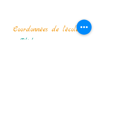
Nous contacter
Coordonné
es de l'école :
Téléphone :
02 344 54 25
Email secrétariat
de direction :
info-compta@isvpuccle.be
Email secrétariat des enfants :
secretariatsaintvincentdepaul@gm
ail.com
Email direction :
- Mme Edith :
directionsaintvincent@hotmail.co
m