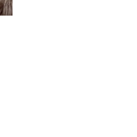
resses
nt-Vincent-de-Paul
 (de la classe d'accueil