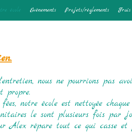
tre école
Evénements
Projets/règlements
Frais 
en.
entretien, nous ne pourrions pas avoi
et propre.
 fées, notre école est nettoyée chaqu
nitaires le sont plusieurs fois par jo
ur Alex répare tout ce qui casse et