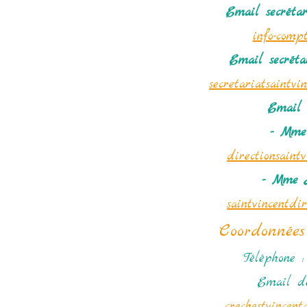
Email secréta
info-compt
Email secréta
secretariatsaintv
Email 
- Mme
directionsaint
- Mme 
saintvincentdi
Coordonnées
Téléphone :
Email de
crechestvincen