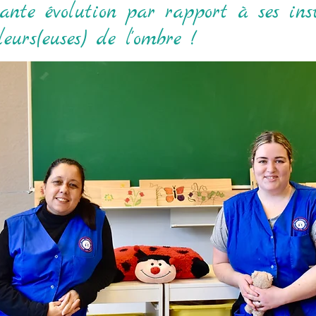
tante évolution par rapport à ses inst
eurs(euses) de l'ombre !