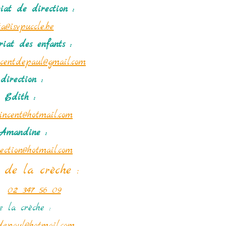
maternelle 
riat
de direction :
Rue B
a@isvpuccle.be
11
riat des enfants :
incentdepaul@gmail.com
Ecole primaire
direction :
Rue Aug
 Edith :
11
vincent@hotmail.com
Amandine :
C
rection@hotmail.com
Rue Aug
 de la crèche :
11
02 347 56 09
 la crèche :
tdepaul@hotmail.com