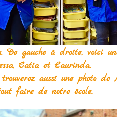
s. De gauche à droite, voici u
essa, Catia et Laurinda.
s trouverez aussi une photo de 
tout faire de notre école.