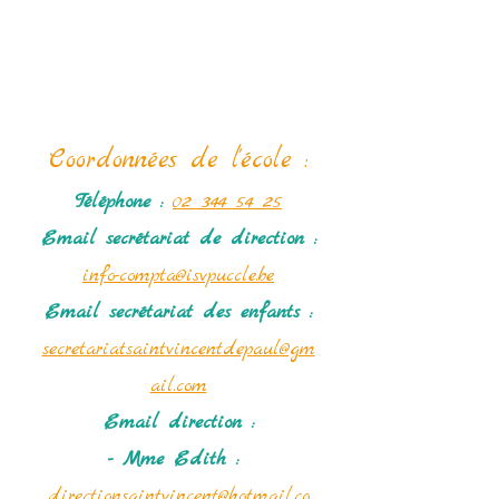
Nous contacter
Coordonné
es de l'école :
Téléphone :
02 344 54 25
Email secrétariat
de direction :
info-compta@isvpuccle.be
Email secrétariat des enfants :
secretariatsaintvincentdepaul@gm
ail.com
Email direction :
- Mme Edith :
directionsaintvincent@hotmail.co