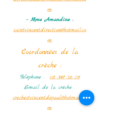
m
- Mme Amandine :
saintvincentdirection@hotmail.co
m
Coordonnées de la
crèche :
Téléphone :
02 347 56 09
Email de la crèche :
crechestvincentdepaul@hotmail.co
m
Institut Saint-Vincent-de-Paul
Ecole fondamentale (de la classe