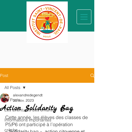
Post
All Posts
alexandredegendt
All Posts
30 nov. 2023
Action Solidarity Bag.
Les aventures des enfants
Cette année, les élèves des classes de 
Informations importantes
P5/P6 ont participé à l’opération 
crèche
« 
Solidarity
 bag »,
 action citoyenne et 