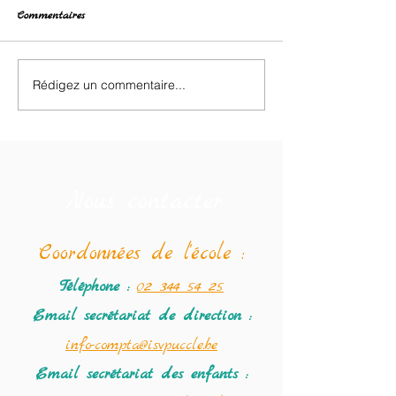
Commentaires
Retour des classes de neige.
Rédigez un commentaire...
❄️ Dixième jour d
de neige : dernier
et ultimes souveni
Nous contacter
Coordonné
es de l'école :
Téléphone :
02 344 54 25
Email secrétariat
de direction :
info-compta@isvpuccle.be
Email secrétariat des enfants :