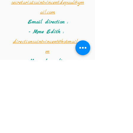
secretariatsaintvincentdepaul@gm
ail.com
Email direction :
- Mme Edith :
directionsaintvincent@hotmail.co
m
- Mme Amandine :
saintvincentdirection@hotmail.co
m
Coordonnées de la
crèche :
Téléphone :
02 347 56 09
Email de la crèche :