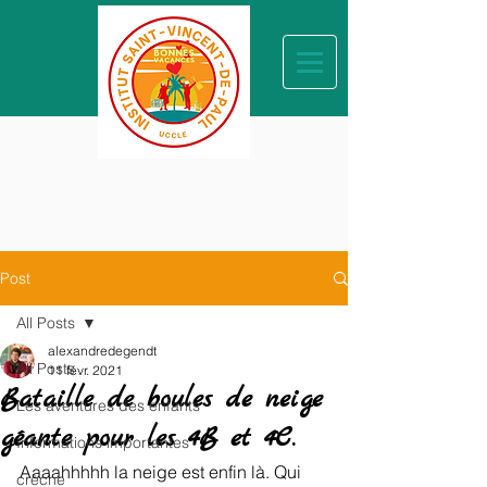
Post
All Posts
alexandredegendt
All Posts
11 févr. 2021
Bataille de boules de neige
Les aventures des enfants
géante pour les 4B et 4C.
Informations importantes
Aaaahhhhh la neige est enfin là. Qui 
crèche