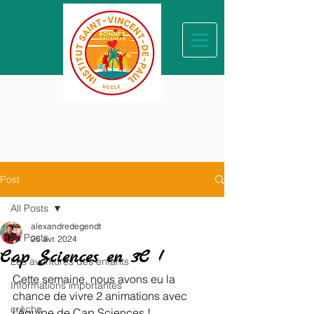
Post
All Posts
alexandredegendt
All Posts
26 avr. 2024
Cap Sciences en 3C !
Les aventures des enfants
Cette semaine, nous avons eu la 
Informations importantes
chance de vivre 2 animations avec 
crèche
l’équipe de Cap Sciences !