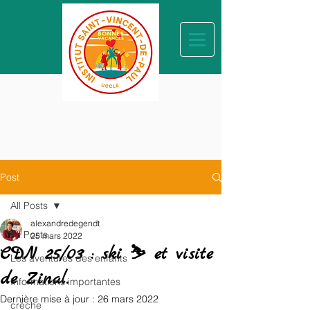
Post
All Posts
alexandredegendt
All Posts
25 mars 2022
CDN 25/03 : ski ⛷ et visite
Les aventures des enfants
de Zinal.
Informations importantes
Dernière mise à jour :
26 mars 2022
crèche