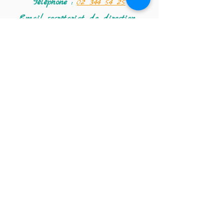
Téléphone :
02 344 54 25
Email secrétariat
de direction :
info-compta@isvpuccle.be
Email secrétariat des enfants :
secretariatsaintvincentdepaul@gm
ail.com
Email direction :
- Mme Edith :
directionsaintvincent@hotmail.co
m
- Mme Amandine :
saintvincentdirection@hotmail.co
m
Coordonnées de la