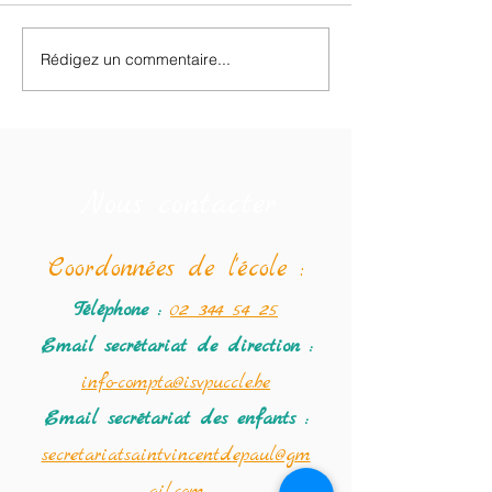
Retour des classes de neige.
Rédigez un commentaire...
❄️ Dixième jour d
de neige : dernier
et ultimes souveni
Nous contacter
Coordonné
es de l'école :
Téléphone :
02 344 54 25
Email secrétariat
de direction :
info-compta@isvpuccle.be
Email secrétariat des enfants :
secretariatsaintvincentdepaul@gm
ail.com