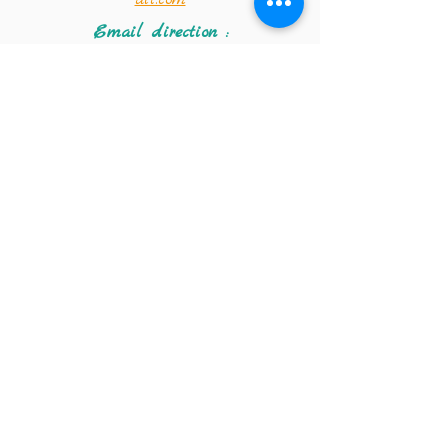
Email direction :
- Mme Edith :
directionsaintvincent@hotmail.co
m
- Mme Amandine :
saintvincentdirection@hotmail.co
m
Coordonnées de la
crèche :
Téléphone :
02 347 56 09
Email de la crèche :
crechestvincentdepaul@hotmail.co