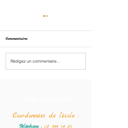
Commentaires
Retour des classes de neige.
Rédigez un commentaire...
❄️ Dixième jour d
de neige : dernier
et ultimes souveni
Nous contacter
Coordonné
es de l'école :
Téléphone :
02 344 54 25