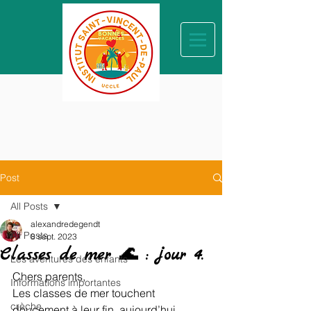
Post
All Posts
alexandredegendt
All Posts
8 sept. 2023
Classes de mer 🌊 : jour 4.
Les aventures des enfants
Chers parents, 
Informations importantes
Les classes de mer touchent 
crèche
doucement à leur fin, aujourd’hui 