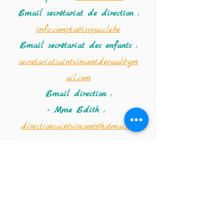
Email secrétariat
de direction :
info-compta@isvpuccle.be
Email secrétariat des enfants :
secretariatsaintvincentdepaul@gm
ail.com
Email direction :
- Mme Edith :
directionsaintvincent@hotmail.co
m
- Mme Amandine :
saintvincentdirection@hotmail.co
m
Coordonnées de la