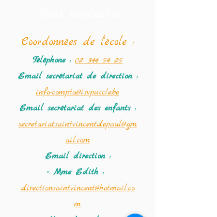
Nous contacter
Coordonné
es de l'école :
Téléphone :
02 344 54 25
Email secrétariat
de direction :
info-compta@isvpuccle.be
Email secrétariat des enfants :
secretariatsaintvincentdepaul@gm
ail.com
Email direction :
- Mme Edith :
directionsaintvincent@hotmail.co
m