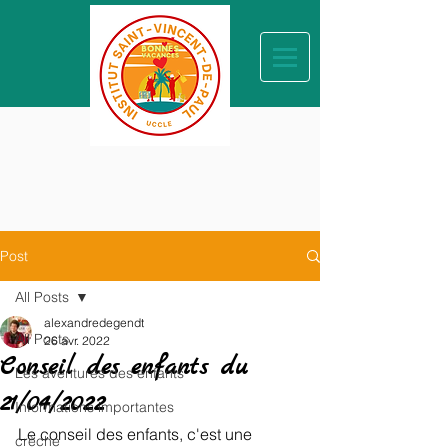
Post
All Posts
alexandredegendt
All Posts
26 avr. 2022
Conseil des enfants du
Les aventures des enfants
21/04/2022
Informations importantes
Le conseil des enfants, c'est une 
crèche