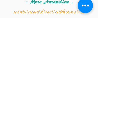
- Mme Amandine :
saintvincentdirection@hotmail.co
m
Coordonnées de la
crèche :
Téléphone :
02 347 56 09
Email de la crèche :
crechestvincentdepaul@hotmail.co
m
Institut Saint-Vincent-de-Paul
Ecole fondamentale (de la classe
d'accueil maternelle à la 2e
primaire)