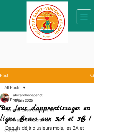
Post
All Posts
alexandredegendt
All Posts
18 juin 2025
Des jeux d'apprentissages en
Les aventures des enfants
ligne. Bravo aux 3A et 3B !
Informations importantes
Depuis déjà plusieurs mois, les 3A et 
crèche