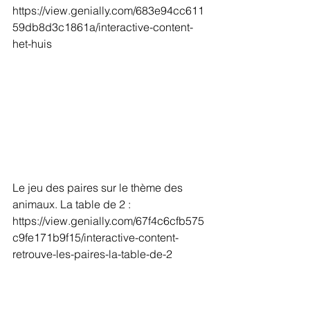
https://view.genially.com/683e94cc611
59db8d3c1861a/interactive-content-
het-huis
Le jeu des paires sur le thème des 
animaux. La table de 2 : 
https://view.genially.com/67f4c6cfb575
c9fe171b9f15/interactive-content-
retrouve-les-paires-la-table-de-2