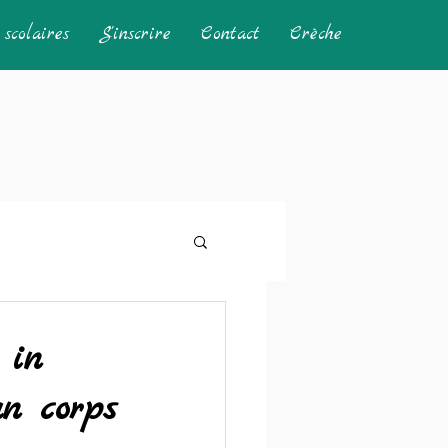
scolaires
S'inscrire
Contact
Crèche
 in
un corps