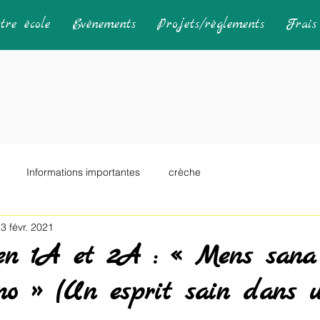
tre école
Evénements
Projets/règlements
Frais 
Informations importantes
crèche
3 févr. 2021
en 1A et 2A : « Mens sana
ano » (Un esprit sain dans 