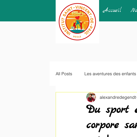
Accueil
No
All Posts
Les aventures des enfants
alexandredegendt
Du sport 
corpore s