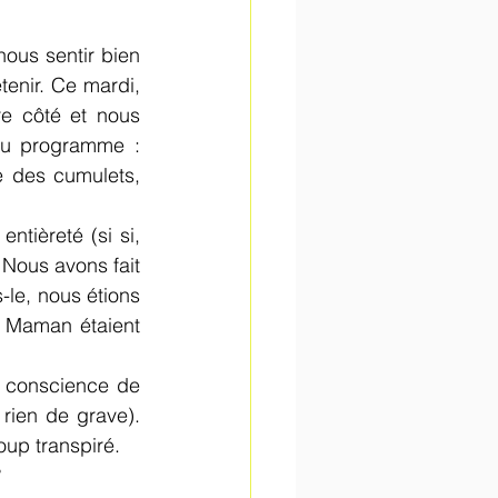
ous sentir bien 
enir. Ce mardi, 
e côté et nous 
u programme : 
e des cumulets, 
tièreté (si si, 
Nous avons fait 
le, nous étions 
t Maman étaient 
 conscience de 
ien de grave). 
oup transpiré.
?