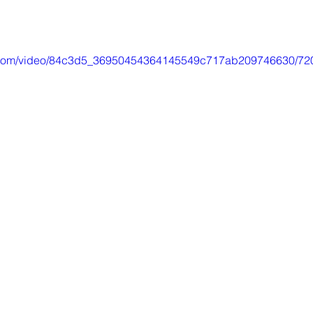
tic.com/video/84c3d5_36950454364145549c717ab209746630/72