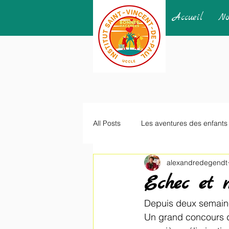
Accueil
No
All Posts
Les aventures des enfants
alexandredegendt
Echec et m
Depuis deux semaines
Un grand concours d