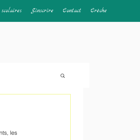
scolaires
S'inscrire
Contact
Crèche
ts, les 