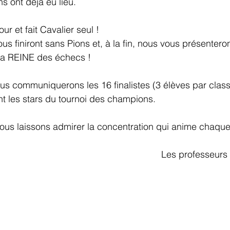
s ont déjà eu lieu.
r et fait Cavalier seul ! 
us finiront sans Pions et, à la fin, nous vous présentero
 la REINE des échecs !
ous communiquerons les 16 finalistes (3 élèves par class
nt les stars du tournoi des champions.
ous laissons admirer la concentration qui anime chaque 
												Les profess