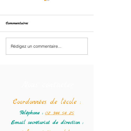
Commentaires
Retour des classes de neige.
Rédigez un commentaire...
❄️ Dixième jour d
de neige : dernier
et ultimes souveni
Nous contacter
Coordonné
es de l'école :
Téléphone :
02 344 54 25
Email secrétariat
de direction :