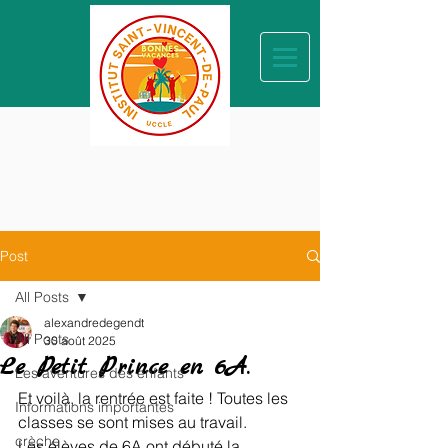
Post
All Posts
alexandredegendt
All Posts
30 août 2025
Le Petit Prince en 6A.
Les aventures des enfants
Et voilà, la rentrée est faite ! Toutes les 
Informations importantes
classes se sont mises au travail. 
crèche
Les élèves de 6A ont débuté la 