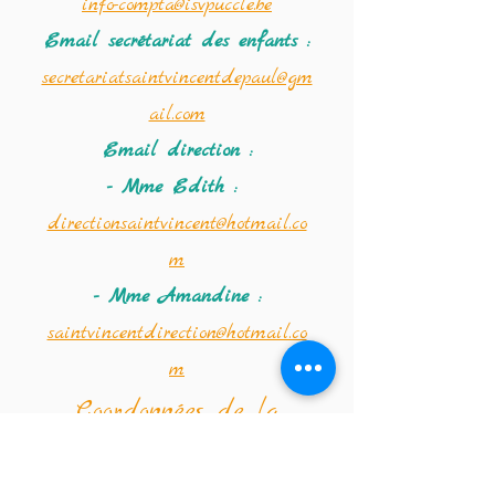
info-compta@isvpuccle.be
Email secrétariat des enfants :
secretariatsaintvincentdepaul@gm
ail.com
Email direction :
- Mme Edith :
directionsaintvincent@hotmail.co
m
- Mme Amandine :
saintvincentdirection@hotmail.co
m
Coordonnées de la
crèche :