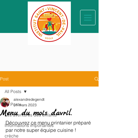
Post
All Posts
alexandredegendt
All Posts
31 mars 2023
Menu du mois d'avril.
Les aventures des enfants
Découvrez ce menu printanier préparé 
Informations importantes
par notre super équipe cuisine !
crèche