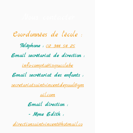
Nous contacter
Coordonné
es de l'école :
Téléphone :
02 344 54 25
Email secrétariat
de direction :
info-compta@isvpuccle.be
Email secrétariat des enfants :
secretariatsaintvincentdepaul@gm
ail.com
Email direction :
- Mme Edith :
directionsaintvincent@hotmail.co