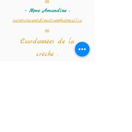
m
- Mme Amandine :
saintvincentdirection@hotmail.co
m
Coordonnées de la
crèche :
Téléphone :
02 347 56 09
Email de la crèche :
crechestvincentdepaul@hotmail.co
m
Institut Saint-Vincent-de-Paul
Ecole fondamentale (de la classe
d'accueil maternelle à la 2e