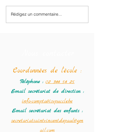
Brocante des enfants
Rédigez un commentaire...
Le programme de
Semaine Farfelue
au 19/02.
Nous contacter
Coordonné
es de l'école :
Téléphone :
02 344 54 25
Email secrétariat
de direction :
info-compta@isvpuccle.be
Email secrétariat des enfants :
secretariatsaintvincentdepaul@gm
ail.com