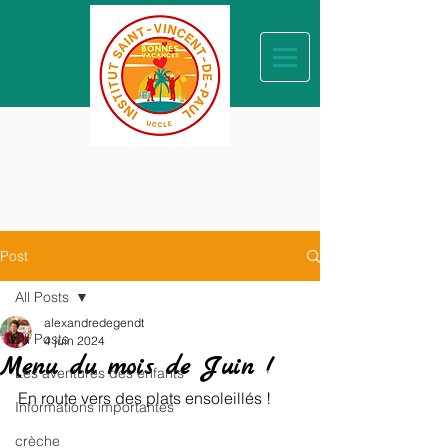
Post
All Posts
alexandredegendt
All Posts
4 juin 2024
Menu du mois de Juin !
Les aventures des enfants
En route vers des plats ensoleillés !
Informations importantes
crèche