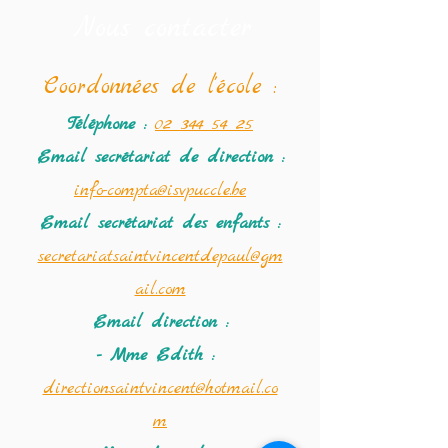
Nous contacter
Coordonné
es de l'école :
Téléphone :
02 344 54 25
Email secrétariat
de direction :
info-compta@isvpuccle.be
Email secrétariat des enfants :
secretariatsaintvincentdepaul@gm
ail.com
Email direction :
- Mme Edith :
directionsaintvincent@hotmail.co
m