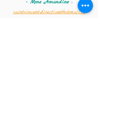
- Mme Amandine :
saintvincentdirection@hotmail.co
m
Coordonnées de la
crèche :
Téléphone :
02 347 56 09
Email de la crèche :
crechestvincentdepaul@hotmail.co
m
Institut Saint-Vincent-de-Paul
Ecole fondamentale (de la classe
d'accueil maternelle à la 2e
primaire)