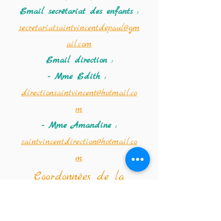
Email secrétariat des enfants :
secretariatsaintvincentdepaul@gm
ail.com
Email direction :
- Mme Edith :
directionsaintvincent@hotmail.co
m
- Mme Amandine :
saintvincentdirection@hotmail.co
m
Coordonnées de la
crèche :
Téléphone :
02 347 56 09