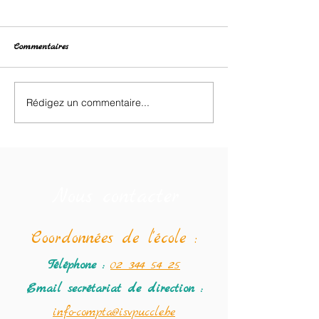
Commentaires
Brocante des enfants
Rédigez un commentaire...
Le programme de
Semaine Farfelue
au 19/02.
Nous contacter
Coordonné
es de l'école :
Téléphone :
02 344 54 25
Email secrétariat
de direction :
info-compta@isvpuccle.be