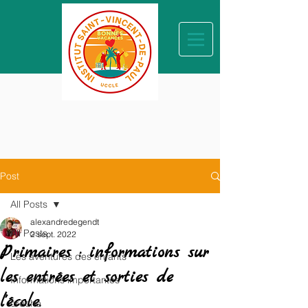
Post
All Posts
alexandredegendt
All Posts
2 sept. 2022
Primaires : informations sur
Les aventures des enfants
les entrées et sorties de
Informations importantes
l'école.
crèche