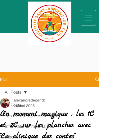
Post
All Posts
alexandredegendt
All Posts
14 mai 2025
Un moment magique : les 1C
Les aventures des enfants
et 2C sur les planches avec
Informations importantes
"La clinique des contes"
crèche