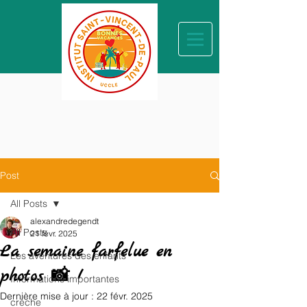
Post
All Posts
alexandredegendt
All Posts
21 févr. 2025
La semaine farfelue en
Les aventures des enfants
photos 📸 !
Informations importantes
Dernière mise à jour :
22 févr. 2025
crèche