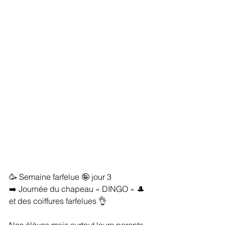
🥳 Semaine farfelue 🤪 jour 3 
➡️ Journée du chapeau « DINGO » 🎩 
et des coiffures farfelues 👌