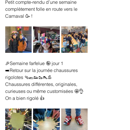
Petit compte-rendu d’une semaine 
complètement folle en route vers le 
Carnaval 🥳 !
🎉Semaine farfelue 🤪 jour 1 
➡️Retour sur la journée chaussures 
rigolotes 🩴🥿👟🥾👠👢
Chaussures différentes, originales, 
curieuses ou même customisées 🤩👌 
On a bien rigolé 👍