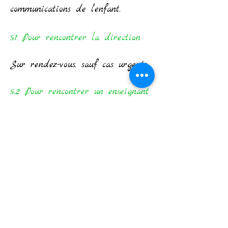
communications de l’enfant.
5.1 Pour rencontrer la direction
Sur rendez-vous, sauf cas urgents.
5.2 Pour rencontrer un enseignant
En dehors des réunions de
parents individuelles ou
collectives, sur rendez-vous par la
voie du journal de classe ou du
cahier de communications, sauf
cas urgents.
5.3 Pour rencontrer le centre