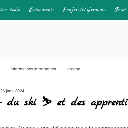
tre école
Evénements
Projets/règlements
Frais 
Informations importantes
crèche
26 janv. 2024
du ski ⛷️ et des apprenti
rée suisse. Au menu, une délicieuse raclette accompagnée