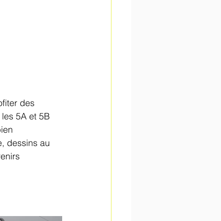
fiter des 
 les 5A et 5B 
ien 
e, dessins au 
enirs 