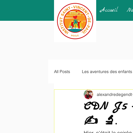
Accueil
No
All Posts
Les aventures des enfants
alexandredegendt
CDN J5 - 
✍️ 🔬.
Hier, c'était la soi